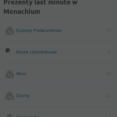
Prezenty last minute w
Monachium
Kupony Podarunkowe
41
Kosze Upominkowe
31
Wino
86
Duchy
82