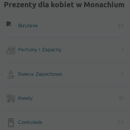
Prezenty dla kobiet w Monachium
Biżuteria
49
Perfumy I Zapachy
1
Świece Zapachowe
2
Kwiaty
81
Czekolada
63