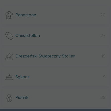
Panettone
20
Christstollen
27
Drezdeński Świąteczny Stollen
19
Sękacz
9
Piernik
28