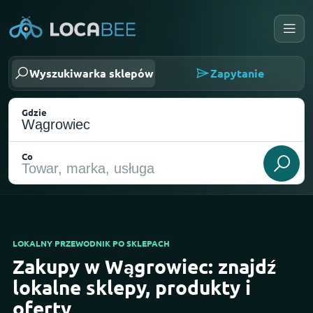
Wyszukiwarka sklepów
Zapytanie
Gdzie
Co
LOKALNY PRZEWODNIK PO SKLEPACH
Zakupy w Wągrowiec: znajdź
Wybierz moją lokalizację
lokalne sklepy, produkty i
oferty