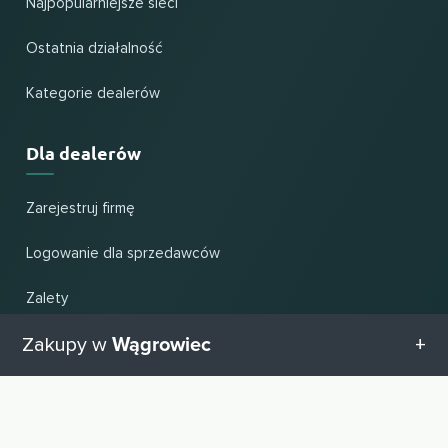
Najpopularniejsze sieci
Ostatnia działalność
Kategorie dealerów
Dla dealerów
Zarejestruj firmę
Logowanie dla sprzedawców
Zalety
Wągrowiec
Zakupy w
Pomoc i wsparcie
Wszystkie kategorie w Wągrowiec