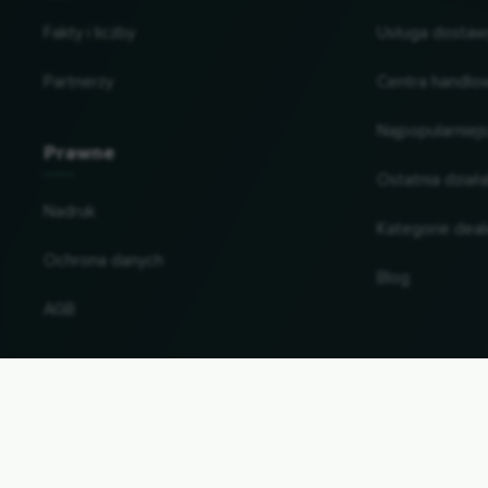
Fakty i liczby
Usługa dostawy
Partnerzy
Centra handlo
Najpopularniejs
Prawne
Ostatnia dział
Nadruk
Kategorie dea
Ochrona danych
Blog
AGB
Zmiana kraju i języka
© 2026, Wogibtswas / Locabee. Wszystkie na