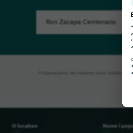
A
p
z
o
K
u
u
Przepraszamy, nie możemy teraz znaleźć Ron Z
O locabee
Nowe i pop