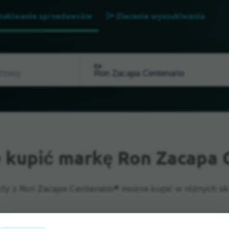
zukiwanie sprzedawców
Zlecenie wyszukiwania
Co
 kupić markę Ron Zacapa 
ty z Ron Zacapa Centenario® można kupić w różnych sk