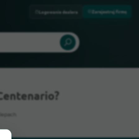
Zarejestruj firmę
Logowanie dealera
Centenario?
lepach.