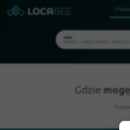
Wys
Gdzie
Gdzie
mogę
Aktualna lokalizacja
Produk