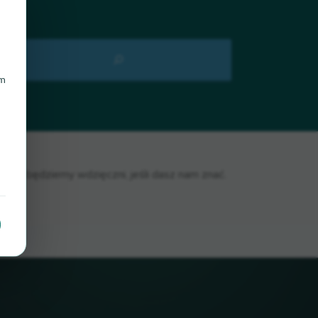
am
rio, będziemy wdzięczni, jeśli dasz nam znać.