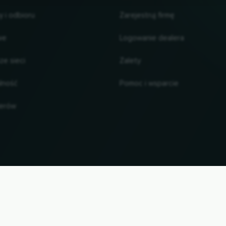
 i odbioru
Zarejestruj firmę
we
Logowanie dealera
ze sieci
Zalety
alność
Pomoc i wsparcie
lerów
UP
zwy marek i znaki towarowe są własnością ich odpowiednich właścicieli. Wszystkie informacj