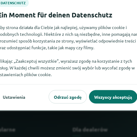
by strona działała dla Ciebie jak najlepiej, używamy plików cookie i
odobnych technologii. Niektóre z nich są niezbędne, inne pomagają n
rozumieć sposób korzystania ze strony, wyświetlać odpowiednie treści
raz udostępniać funkcje, takie jak mapy czy filmy.
likając „Zaakceptuj wszystkie”, wyrażasz zgodę na korzystanie z tych
sług. W każdej chwili możesz zmienić swój wybór lub wycofać zgodę w
stawieniach plików cookie.
acapa Centenario. Jeśli wiesz, gdzie znaleźć Ron Zacapa Centena
Ustawienia
Odrzuć zgodę
Wszyscy akceptują
ularne
Dla dealerów