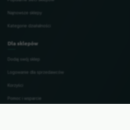
Najnowsze sklepy
Kategorie działalności
Dla sklepów
Dodaj swój sklep
Logowanie dla sprzedawców
Korzyści
Pomoc i wsparcie
UP