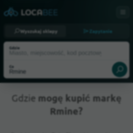
Wyszukaj sklepy
Zapytanie
Gdzie
Co
Gdzie
mogę kupić markę
Rmine?
Aktualna lokalizacja