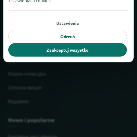
ustawieniach cookies.
O locabee
Ustawienia
Liczby i fakty
Odrzuć
Partnerzy
Zaakceptuj wszystko
Informacje prawne
Stopka redakcyjna
Ochrona danych
Regulamin
Nowe i popularne
Popularne sieci sklepów