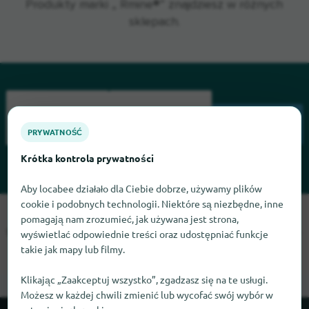
Produkty marki „ Rmine®” znajdziesz w różnych
sklepach.
SZUKAJ
PRYWATNOŚĆ
Krótka kontrola prywatności
Aby locabee działało dla Ciebie dobrze, używamy plików
cookie i podobnych technologii. Niektóre są niezbędne, inne
Przepraszamy, nie możemy teraz znaleźć Rmine. Jeśli wiesz,
pomagają nam zrozumieć, jak używana jest strona,
gdzie znaleźć Rmine, będziemy wdzięczni, jeśli dasz nam znać.
wyświetlać odpowiednie treści oraz udostępniać funkcje
takie jak mapy lub filmy.
Klikając „Zaakceptuj wszystko”, zgadzasz się na te usługi.
Możesz w każdej chwili zmienić lub wycofać swój wybór w