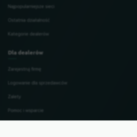
Najpopularniejsze sieci
Ostatnia działalność
Kategorie dealerów
Dla dealerów
Zarejestruj firmę
Logowanie dla sprzedawców
Zalety
Pomoc i wsparcie