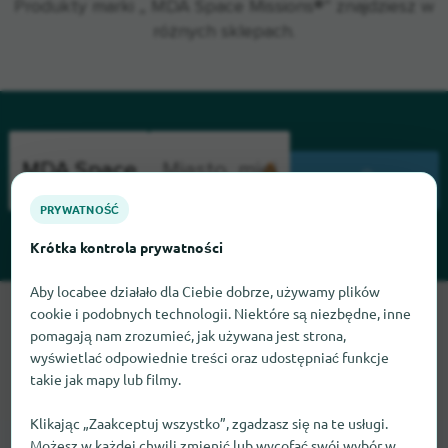
Produkty marki „ MDA Space Missions®” znajdziesz w
różnych sklepach.
WYSZUKIWANIE
PRYWATNOŚĆ
Krótka kontrola prywatności
Aby locabee działało dla Ciebie dobrze, używamy plików
cookie i podobnych technologii. Niektóre są niezbędne, inne
Przepraszamy, nie możemy teraz znaleźć MDA Space
Missions. Jeśli wiesz, gdzie znaleźć MDA Space Missions,
pomagają nam zrozumieć, jak używana jest strona,
wyświetlać odpowiednie treści oraz udostępniać funkcje
będziemy wdzięczni, jeśli dasz nam znać.
takie jak mapy lub filmy.
Klikając „Zaakceptuj wszystko”, zgadzasz się na te usługi.
Możesz w każdej chwili zmienić lub wycofać swój wybór w