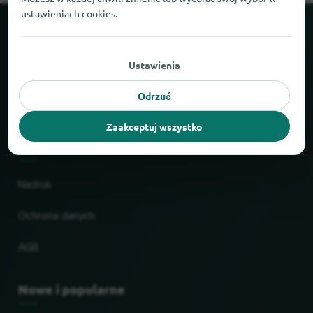
ustawieniach cookies.
O locabee
Ustawienia
Fakty i liczby
Odrzuć
Partnerzy
Zaakceptuj wszystko
Prawne
Nadruk
Ochrona danych
AGB
Nowe i popularne