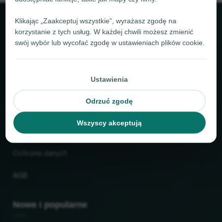
Klikając „Zaakceptuj wszystkie”, wyrażasz zgodę na
O locabee
korzystanie z tych usług. W każdej chwili możesz zmienić
swój wybór lub wycofać zgodę w ustawieniach plików cookie.
Fakty i liczby
Partnerzy
Ustawienia
Odrzuć zgodę
Prawne
Wszyscy akceptują
Nadruk
Ochrona danych
AGB
Nowe i popularne