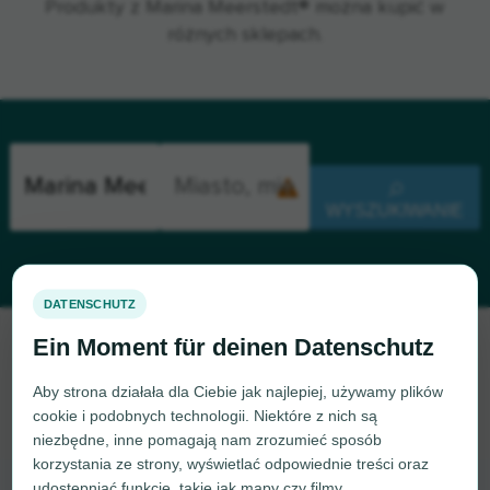
Produkty z Marina Meerstedt® można kupić w
różnych sklepach.
WYSZUKIWANIE
Przepraszamy, nie możemy teraz znaleźć Marina Meerstedt.
Jeśli wiesz, gdzie znaleźć Marina Meerstedt, będziemy
wdzięczni, jeśli dasz nam znać.
Aby strona działała dla Ciebie jak najlepiej, używamy plików
cookie i podobnych technologii. Niektóre z nich są
niezbędne, inne pomagają nam zrozumieć sposób
korzystania ze strony, wyświetlać odpowiednie treści oraz
udostępniać funkcje, takie jak mapy czy filmy.