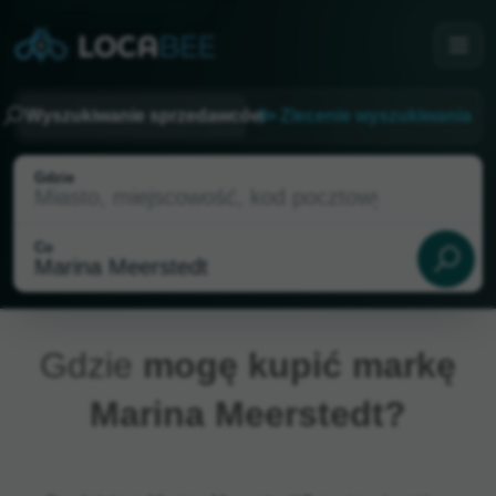
Wyszukiwanie sprzedawców
Zlecenie wyszukiwania
Gdzie
Co
Gdzie
mogę kupić markę
Marina Meerstedt?
Aktualna lokalizacja