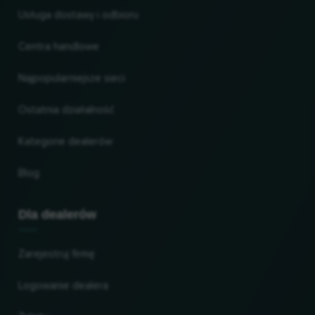
Usługa dostawy i odbioru
Centra handlowe
Najpopularniejsze sieci
Ostatnia działalność
Kategorie dealerów
Blog
Dla dealerów
Zarejestruj firmę
Logowanie dealera