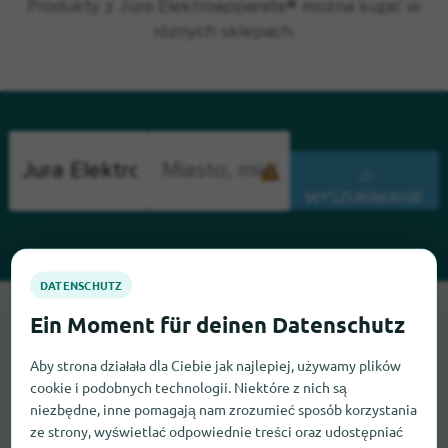
Produkty z Jura Elektroapparate® można kupić w
różnych sklepach.
WYSZUKIWANIE
Przepraszamy, nie możemy teraz znaleźć Jura
Elektroapparate. Jeśli wiesz, gdzie znaleźć Jura
Elektroapparate, będziemy wdzięczni, jeśli dasz nam znać.
Aby strona działała dla Ciebie jak najlepiej, używamy plików
cookie i podobnych technologii. Niektóre z nich są
niezbędne, inne pomagają nam zrozumieć sposób korzystania
ze strony, wyświetlać odpowiednie treści oraz udostępniać