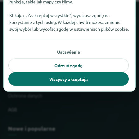
funkcje, takie jak mapy czy filmy.
Klikając „Zaakceptuj wszystkie”, wyrażasz zgodę na
O locabee
korzystanie z tych usług. W każdej chwili możesz zmienić
swój wybór lub wycofać zgodę w ustawieniach plików cookie.
Fakty i liczby
Partnerzy
Ustawienia
Prawne
Odrzuć zgodę
Wszyscy akceptują
Nadruk
Ochrona danych
AGB
Nowe i popularne