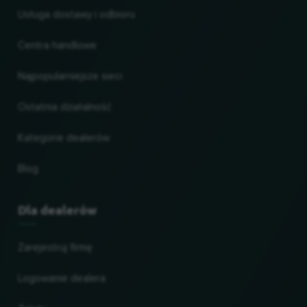
Usługa dostawy i odbioru
Centra handlowe
Najpopularniejsze sieci
Ostatnia działalność
Kategorie dealerów
Blog
Dla dealerów
Zarejestruj firmę
Logowanie dealera