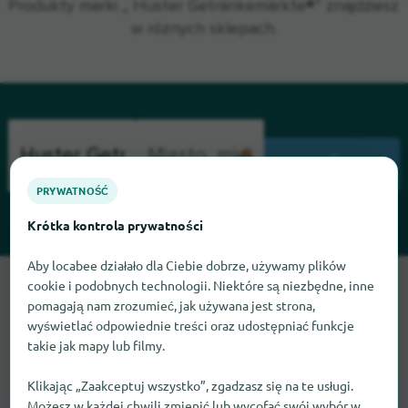
Produkty marki „ Huster Getränkemärkte®” znajdziesz
w różnych sklepach.
WYSZUKIWANIE
PRYWATNOŚĆ
Krótka kontrola prywatności
Aby locabee działało dla Ciebie dobrze, używamy plików
cookie i podobnych technologii. Niektóre są niezbędne, inne
Przepraszamy, nie możemy teraz znaleźć Huster
pomagają nam zrozumieć, jak używana jest strona,
Getränkemärkte. Jeśli wiesz, gdzie znaleźć Huster
Getränkemärkte, będziemy wdzięczni, jeśli dasz nam znać.
wyświetlać odpowiednie treści oraz udostępniać funkcje
takie jak mapy lub filmy.
Klikając „Zaakceptuj wszystko”, zgadzasz się na te usługi.
Możesz w każdej chwili zmienić lub wycofać swój wybór w