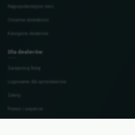
Najpopularniejsze sieci
Ostatnia działalność
Kategorie dealerów
Dla dealerów
Zarejestruj firmę
Logowanie dla sprzedawców
Zalety
Pomoc i wsparcie