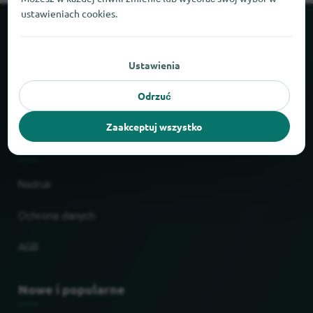
ustawieniach cookies.
O locabee
Ustawienia
Fakty i liczby
Odrzuć
Partnerzy
Zaakceptuj wszystko
Prawne
Nadruk
Ochrona danych
AGB
Nowe i popularne