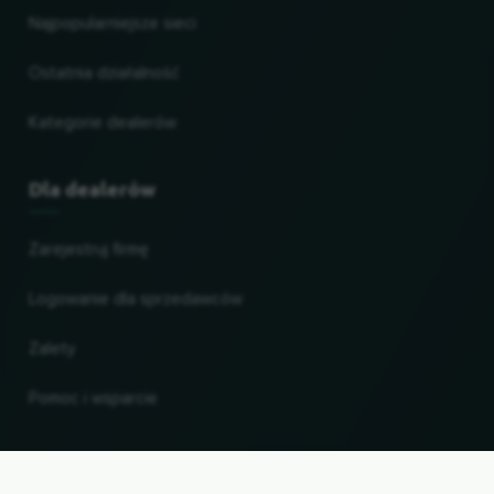
Najpopularniejsze sieci
Ostatnia działalność
Kategorie dealerów
Dla dealerów
Zarejestruj firmę
Logowanie dla sprzedawców
Zalety
Pomoc i wsparcie