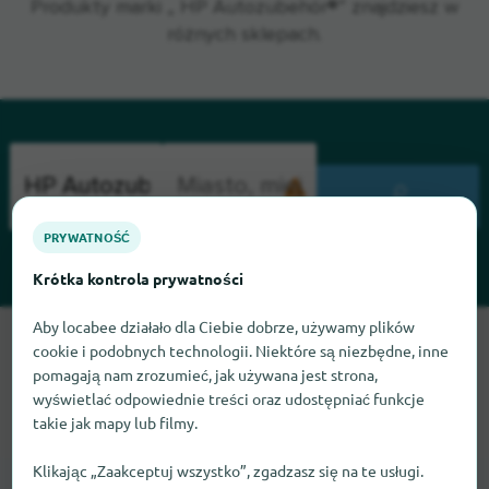
Produkty marki „ HP Autozubehör®” znajdziesz w
różnych sklepach.
WYSZUKIWANIE
PRYWATNOŚĆ
Krótka kontrola prywatności
Aby locabee działało dla Ciebie dobrze, używamy plików
Przepraszamy, nie możemy teraz znaleźć HP Autozubehör.
cookie i podobnych technologii. Niektóre są niezbędne, inne
Jeśli wiesz, gdzie znaleźć HP Autozubehör, będziemy
pomagają nam zrozumieć, jak używana jest strona,
wdzięczni, jeśli dasz nam znać.
wyświetlać odpowiednie treści oraz udostępniać funkcje
takie jak mapy lub filmy.
Klikając „Zaakceptuj wszystko”, zgadzasz się na te usługi.