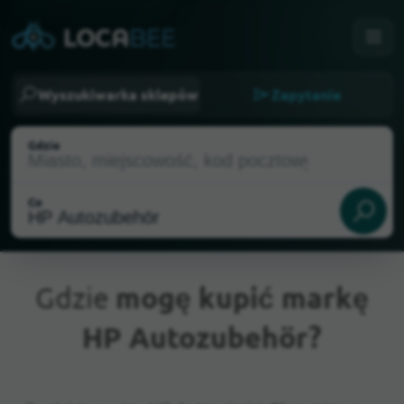
Wyszukiwarka sklepów
Zapytanie
Gdzie
Co
Gdzie
mogę kupić markę
HP Autozubehör?
Aktualna lokalizacja