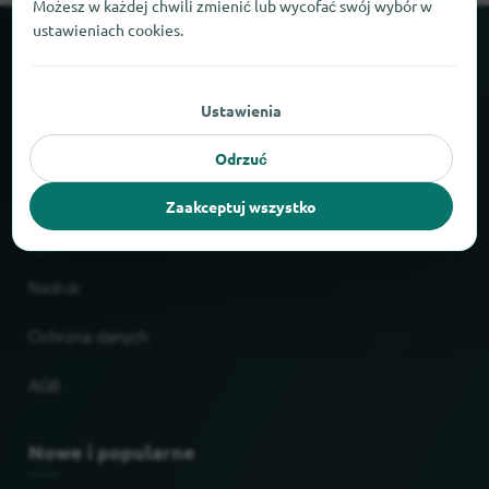
Możesz w każdej chwili zmienić lub wycofać swój wybór w
ustawieniach cookies.
O locabee
Ustawienia
Fakty i liczby
Odrzuć
Partnerzy
Zaakceptuj wszystko
Prawne
Nadruk
Ochrona danych
AGB
Nowe i popularne