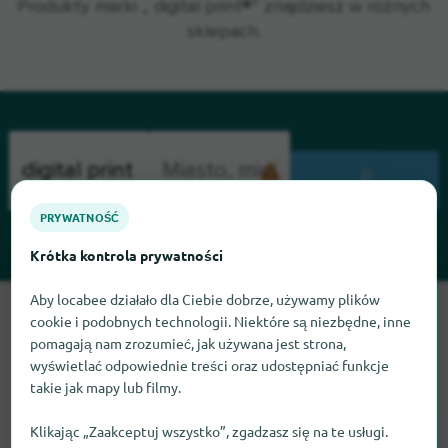
Produkty marki „ digital print®” znajdziesz w różnych
sklepach.
WYSZUKIWANIE
PRYWATNOŚĆ
Krótka kontrola prywatności
Aby locabee działało dla Ciebie dobrze, używamy plików
Przepraszamy, nie możemy teraz znaleźć digital print. Jeśli
cookie i podobnych technologii. Niektóre są niezbędne, inne
wiesz, gdzie znaleźć digital print, będziemy wdzięczni, jeśli
pomagają nam zrozumieć, jak używana jest strona,
dasz nam znać.
wyświetlać odpowiednie treści oraz udostępniać funkcje
takie jak mapy lub filmy.
Klikając „Zaakceptuj wszystko”, zgadzasz się na te usługi.