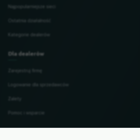
Najpopularniejsze sieci
Ostatnia działalność
Kategorie dealerów
Dla dealerów
Zarejestruj firmę
Logowanie dla sprzedawców
Zalety
Pomoc i wsparcie