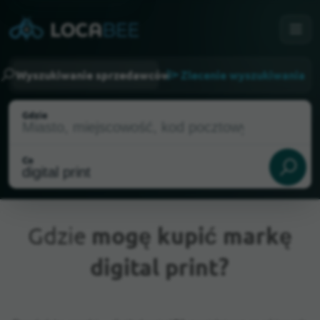
Wyszukiwanie sprzedawców
Zlecenie wyszukiwania
Gdzie
Co
Gdzie
mogę kupić markę
digital print?
Aktualna lokalizacja