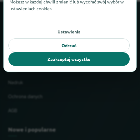
Możesz w każdej chwili zmienić lub wycofać swój wybór w
ustawieniach cookies.
O locabee
Ustawienia
Fakty i liczby
Odrzuć
Partnerzy
Zaakceptuj wszystko
Prawne
Nadruk
Ochrona danych
AGB
Nowe i popularne