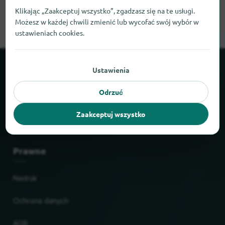
Klikając „Zaakceptuj wszystko”, zgadzasz się na te usługi.
Możesz w każdej chwili zmienić lub wycofać swój wybór w
ustawieniach cookies.
Ustawienia
O locabee
Odrzuć
Fakty i liczby
Zaakceptuj wszystko
Partnerzy
Prawne
Nadruk
Ochrona danych
AGB