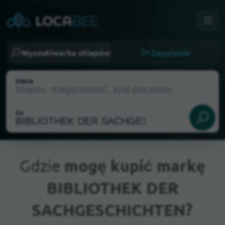
Wyszukiwarka sklepów
Zapytanie
Gdzie
Co
Gdzie
mogę kupić markę
BIBLIOTHEK DER
Aktualna lokalizacja
SACHGESCHICHTEN?