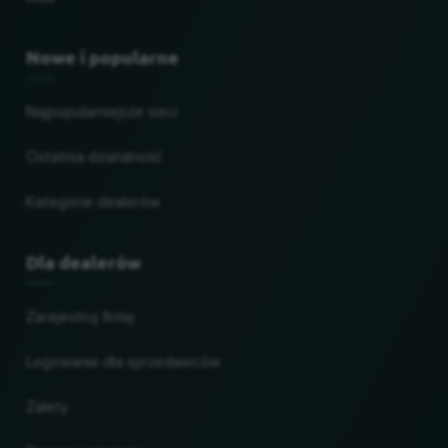
Nowe i popularne
Najpopularniejsze sieci
Ostatnia działalność
Kategorie dealerów
Dla dealerów
Zarejestruj firmę
Logowanie dla sprzedawców
Zalety