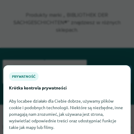
Produkty marki „ BIBLIOTHEK DER
SACHGESCHICHTEN®” znajdziesz w różnych
sklepach.
PRYWATNOŚĆ
WYSZUKIWANIE
Krótka kontrola prywatności
Aby locabee działało dla Ciebie dobrze, używamy plików
cookie i podobnych technologii. Niektóre są niezbędne, inne
pomagają nam zrozumieć, jak używana jest strona,
Przepraszamy, nie możemy teraz znaleźć BIBLIOTHEK DER
wyświetlać odpowiednie treści oraz udostępniać funkcje
SACHGESCHICHTEN. Jeśli wiesz, gdzie znaleźć BIBLIOTHEK
takie jak mapy lub filmy.
DER SACHGESCHICHTEN, będziemy wdzięczni, jeśli dasz nam
znać.