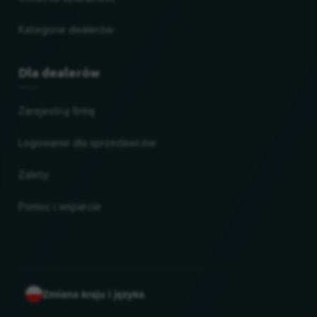
Kategorie dealerów
Dla dealerów
Zarejestruj firmę
Logowanie dla sprzedawców
Zalety
Pomoc i wsparcie
Zmiana kraju i języka