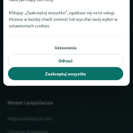
Fakty i liczby
Klikając „Zaakceptuj wszystko”, zgadzasz się na te usługi.
Możesz w każdej chwili zmienić lub wycofać swój wybór w
Partnerzy
ustawieniach cookies.
Prawne
Ustawienia
Nadruk
Odrzuć
Ochrona danych
Zaakceptuj wszystko
AGB
Nowe i popularne
Najpopularniejsze sieci
Ostatnia działalność