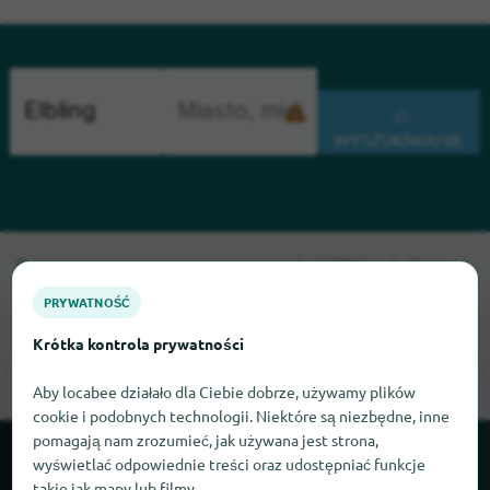
WYSZUKIWANIE
Przepraszamy, nie możemy teraz znaleźć Elbling. Jeśli wiesz,
gdzie znaleźć Elbling, będziemy wdzięczni, jeśli dasz nam
PRYWATNOŚĆ
znać.
Krótka kontrola prywatności
Aby locabee działało dla Ciebie dobrze, używamy plików
cookie i podobnych technologii. Niektóre są niezbędne, inne
pomagają nam zrozumieć, jak używana jest strona,
wyświetlać odpowiednie treści oraz udostępniać funkcje
O locabee
takie jak mapy lub filmy.