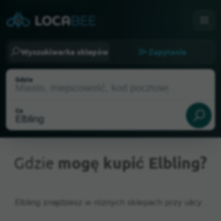
Wyszukiwarka sklepów
Zapytanie
Gdzie
Co
Gdzie
mogę kupić Elbling?
Aktualna lokalizacja
Elbling znajdziesz w różnych sklepach przy ulicy .