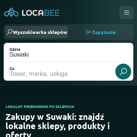
Wyszukiwarka sklepów
Zapytanie
Gdzie
Co
LOKALNY PRZEWODNIK PO SKLEPACH
Zakupy w Suwaki: znajdź
Wybierz moją lokalizację
lokalne sklepy, produkty i
oferty