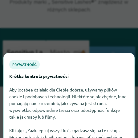
Produkty marki „ Sensitive Lashes®” znajdziesz w
różnych sklepach.
WYSZUKIWANIE
PRYWATNOŚĆ
Krótka kontrola prywatności
Aby locabee działało dla Ciebie dobrze, używamy plików
Przepraszamy, nie możemy teraz znaleźć Sensitive Lashes.
cookie i podobnych technologii. Niektóre są niezbędne, inne
pomagają nam zrozumieć, jak używana jest strona,
Jeśli wiesz, gdzie znaleźć Sensitive Lashes, będziemy
wyświetlać odpowiednie treści oraz udostępniać funkcje
wdzięczni, jeśli dasz nam znać.
takie jak mapy lub filmy.
Klikając „Zaakceptuj wszystko”, zgadzasz się na te usługi.
Możesz w każdej chwili zmienić lub wycofać swój wybór w