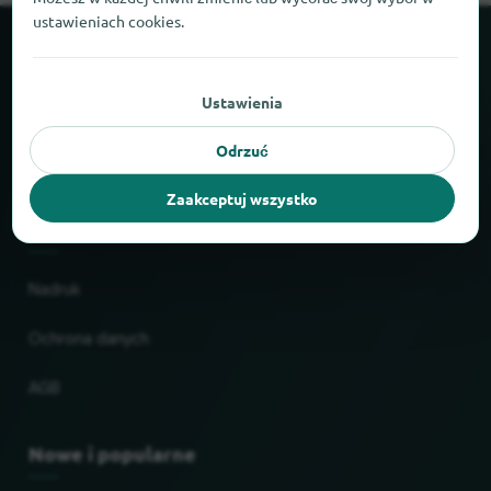
ustawieniach cookies.
O locabee
Ustawienia
Fakty i liczby
Odrzuć
Partnerzy
Zaakceptuj wszystko
Prawne
Nadruk
Ochrona danych
AGB
Nowe i popularne