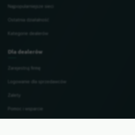
Najpopularniejsze sieci
Ostatnia działalność
Kategorie dealerów
Dla dealerów
Zarejestruj firmę
Logowanie dla sprzedawców
Zalety
Pomoc i wsparcie