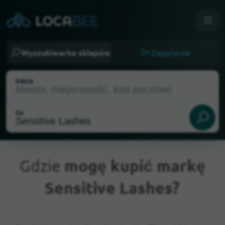
Wyszukiwarka sklepów
Zapytanie
Gdzie
Co
Gdzie
mogę kupić markę
Sensitive Lashes?
Aktualna lokalizacja