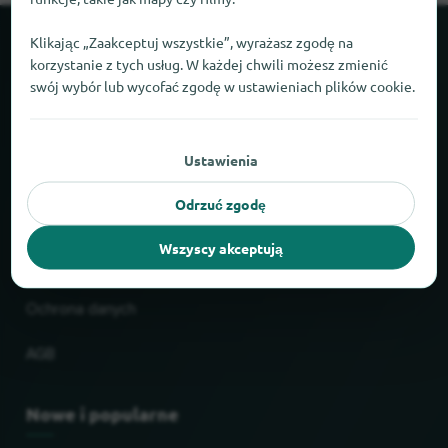
Klikając „Zaakceptuj wszystkie”, wyrażasz zgodę na
O locabee
korzystanie z tych usług. W każdej chwili możesz zmienić
swój wybór lub wycofać zgodę w ustawieniach plików cookie.
Fakty i liczby
Partnerzy
Ustawienia
Odrzuć zgodę
Prawne
Wszyscy akceptują
Nadruk
Ochrona danych
AGB
Nowe i popularne