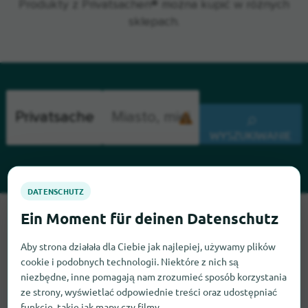
Produkty z Privatsachen® można kupić w różnych
sklepach.
WYSZUKIWANIE
Przepraszamy, nie możemy teraz znaleźć Privatsachen. Jeśli
wiesz, gdzie znaleźć Privatsachen, będziemy wdzięczni, jeśli
Aby strona działała dla Ciebie jak najlepiej, używamy plików
dasz nam znać.
cookie i podobnych technologii. Niektóre z nich są
niezbędne, inne pomagają nam zrozumieć sposób korzystania
ze strony, wyświetlać odpowiednie treści oraz udostępniać
funkcje, takie jak mapy czy filmy.