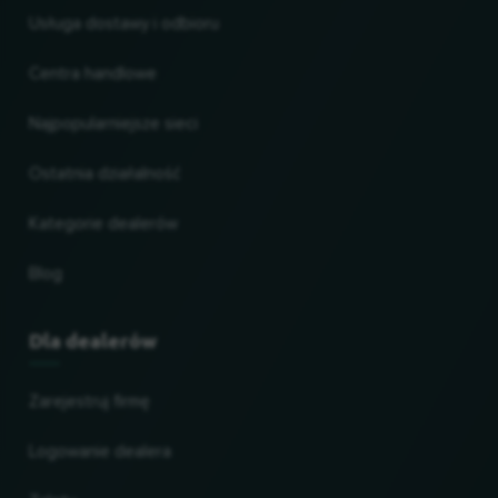
Usługa dostawy i odbioru
Centra handlowe
Najpopularniejsze sieci
Ostatnia działalność
Kategorie dealerów
Blog
Dla dealerów
Zarejestruj firmę
Logowanie dealera