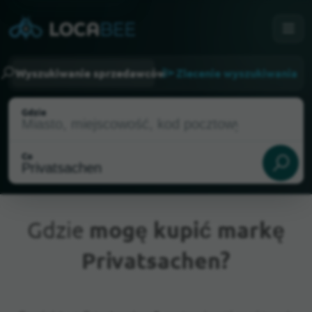
Wyszukiwanie sprzedawców
Zlecenie wyszukiwania
Gdzie
Co
Gdzie
mogę kupić markę
Privatsachen?
Aktualna lokalizacja