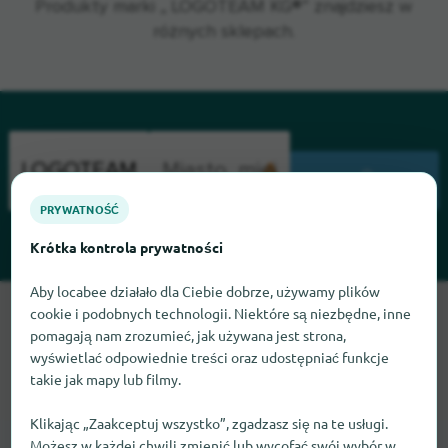
Produkty marki „ LOGOTEAM KG®” znajdziesz w
różnych sklepach.
WYSZUKIWANIE
PRYWATNOŚĆ
Krótka kontrola prywatności
Aby locabee działało dla Ciebie dobrze, używamy plików
Przepraszamy, nie możemy teraz znaleźć LOGOTEAM KG.
cookie i podobnych technologii. Niektóre są niezbędne, inne
pomagają nam zrozumieć, jak używana jest strona,
Jeśli wiesz, gdzie znaleźć LOGOTEAM KG, będziemy
wyświetlać odpowiednie treści oraz udostępniać funkcje
wdzięczni, jeśli dasz nam znać.
takie jak mapy lub filmy.
Klikając „Zaakceptuj wszystko”, zgadzasz się na te usługi.
Możesz w każdej chwili zmienić lub wycofać swój wybór w