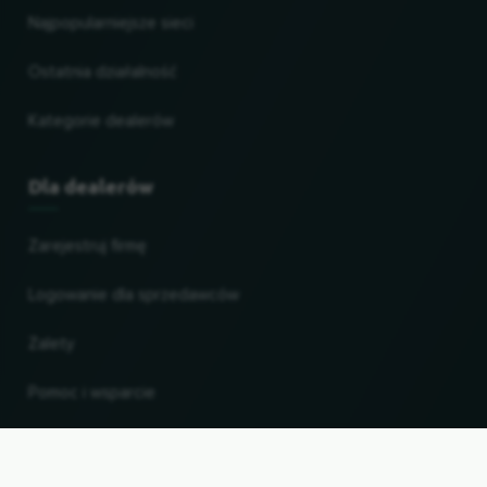
Najpopularniejsze sieci
Ostatnia działalność
Kategorie dealerów
Dla dealerów
Zarejestruj firmę
Logowanie dla sprzedawców
Zalety
Pomoc i wsparcie