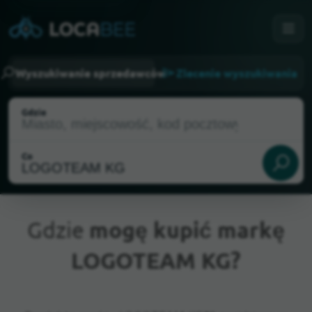
Wyszukiwanie sprzedawców
Zlecenie wyszukiwania
Gdzie
Co
Gdzie
mogę kupić markę
LOGOTEAM KG?
Aktualna lokalizacja