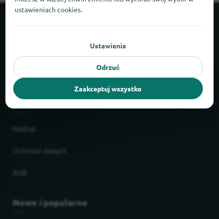
ustawieniach cookies.
O locabee
Ustawienia
Fakty i liczby
Odrzuć
Partnerzy
Zaakceptuj wszystko
Prawne
Nadruk
Ochrona danych
AGB
Nowe i popularne