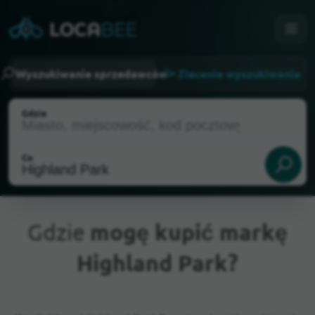
Wyszukiwanie sprzedawców
Zlecenie wyszukiwania
Gdzie
Co
Gdzie
mogę kupić markę
Highland Park?
Aktualna lokalizacja