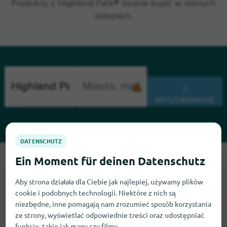
Produkty z Highland Park® można kupić w różnych
sklepach.
WYSZUKIWANIE
Przepraszamy, nie możemy teraz znaleźć Highland Park. Jeśli
wiesz, gdzie znaleźć Highland Park, będziemy wdzięczni, jeśli
Aby strona działała dla Ciebie jak najlepiej, używamy plików
dasz nam znać.
cookie i podobnych technologii. Niektóre z nich są
niezbędne, inne pomagają nam zrozumieć sposób korzystania
ze strony, wyświetlać odpowiednie treści oraz udostępniać
funkcje, takie jak mapy czy filmy.