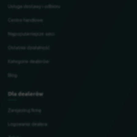
Usługa dostawy i odbioru
Centra handlowe
Najpopularniejsze sieci
Ostatnia działalność
Kategorie dealerów
Blog
Dla dealerów
Zarejestruj firmę
Logowanie dealera