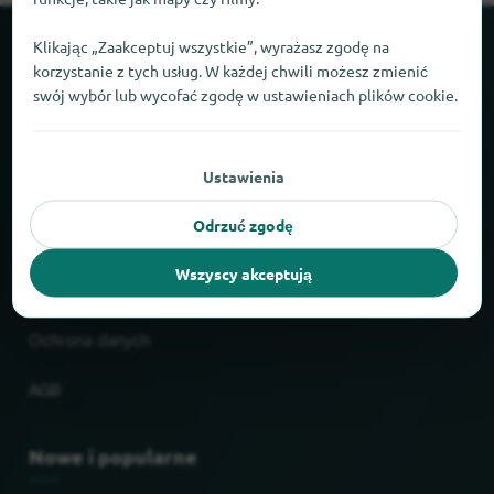
Klikając „Zaakceptuj wszystkie”, wyrażasz zgodę na
O locabee
korzystanie z tych usług. W każdej chwili możesz zmienić
swój wybór lub wycofać zgodę w ustawieniach plików cookie.
Fakty i liczby
Partnerzy
Ustawienia
Odrzuć zgodę
Prawne
Wszyscy akceptują
Nadruk
Ochrona danych
AGB
Nowe i popularne