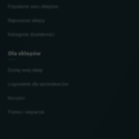
Popularne sieci sklepów
Najnowsze sklepy
Kategorie działalności
Dla sklepów
Dodaj swój sklep
Logowanie dla sprzedawców
Korzyści
Pomoc i wsparcie