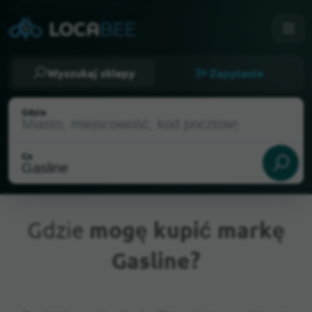
Wyszukaj sklepy
Zapytanie
Gdzie
Co
Gdzie
mogę kupić markę
Gasline?
Aktualna lokalizacja