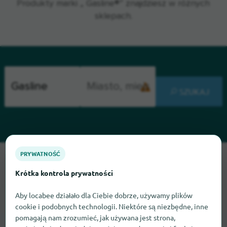
Produkty marki „ Gasline®” znajdziesz w różnych
sklepach.
SZUKAJ
PRYWATNOŚĆ
Przepraszamy, nie możemy teraz znaleźć Gasline. Jeśli wiesz,
gdzie znaleźć Gasline, będziemy wdzięczni, jeśli dasz nam
Krótka kontrola prywatności
znać.
Aby locabee działało dla Ciebie dobrze, używamy plików
cookie i podobnych technologii. Niektóre są niezbędne, inne
pomagają nam zrozumieć, jak używana jest strona,