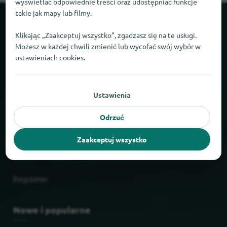
wyświetlać odpowiednie treści oraz udostępniać funkcje
takie jak mapy lub filmy.
O locabee
Klikając „Zaakceptuj wszystko”, zgadzasz się na te usługi.
Możesz w każdej chwili zmienić lub wycofać swój wybór w
Liczby i fakty
ustawieniach cookies.
Partnerzy
Ustawienia
Informacje prawne
Odrzuć
Stopka redakcyjna
Zaakceptuj wszystko
Ochrona danych
Regulamin
Nowe i popularne