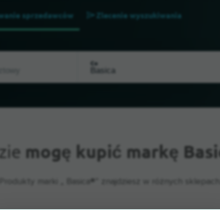
wanie sprzedawców
Zlecenie wyszukiwania
Co
zie
mogę kupić markę Basi
Produkty marki „ Basica®” znajdziesz w różnych sklepach