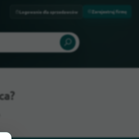
Zarejestruj firmę
Logowanie dla sprzedawców
ca?
.