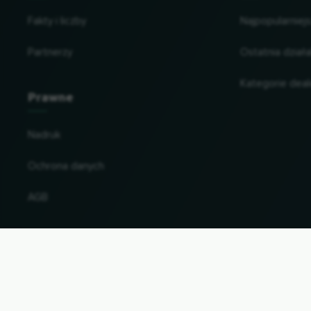
Fakty i liczby
Najpopularniejs
Partnerzy
Ostatnia dział
Kategorie dea
Prawne
Nadruk
Ochrona danych
AGB
Zmiana kraju i języka
© 2026, Wogibtswas / Locabee. Wszystkie na