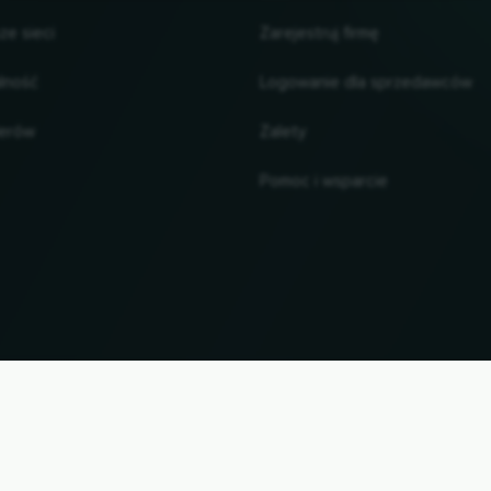
ze sieci
Zarejestruj firmę
alność
Logowanie dla sprzedawców
lerów
Zalety
Pomoc i wsparcie
UP
zwy marek i znaki towarowe są własnością ich odpowiednich właścicieli. Wszystkie informacj