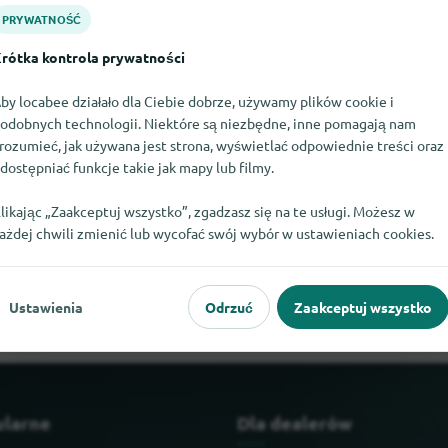
PRYWATNOŚĆ
rótka kontrola prywatności
by locabee działało dla Ciebie dobrze, używamy plików cookie i
odobnych technologii. Niektóre są niezbędne, inne pomagają nam
rozumieć, jak używana jest strona, wyświetlać odpowiednie treści oraz
dostępniać funkcje takie jak mapy lub filmy.
likając „Zaakceptuj wszystko”, zgadzasz się na te usługi. Możesz w
ażdej chwili zmienić lub wycofać swój wybór w ustawieniach cookies.
az znaleźć Basica. Jeśli wiesz, gdzie znaleźć Basica, będziemy wd
Ustawienia
Odrzuć
Zaakceptuj wszystko
ularne
Dla dealerów