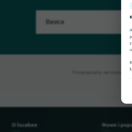
K
A
p
z
u
K
k
Przepraszamy, nie możemy ter
O locabee
Nowe i pop