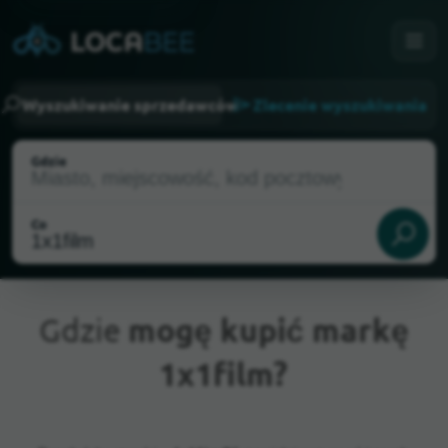
Wyszukiwanie sprzedawców
Zlecenie wyszukiwania
Gdzie
Co
Gdzie
mogę kupić markę
1x1film?
Aktualna lokalizacja