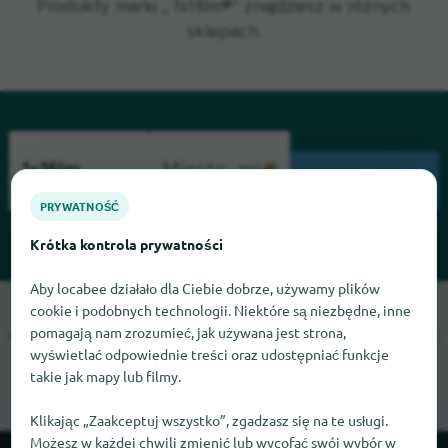
Produkty marki „ 1x1film®” znajdziesz w różnych
sklepach.
WYSZUKIWANIE
PRYWATNOŚĆ
Krótka kontrola prywatności
Aby locabee działało dla Ciebie dobrze, używamy plików
cookie i podobnych technologii. Niektóre są niezbędne, inne
Przepraszamy, nie możemy teraz znaleźć 1x1film. Jeśli wiesz,
pomagają nam zrozumieć, jak używana jest strona,
gdzie znaleźć 1x1film, będziemy wdzięczni, jeśli dasz nam znać.
wyświetlać odpowiednie treści oraz udostępniać funkcje
takie jak mapy lub filmy.
Klikając „Zaakceptuj wszystko”, zgadzasz się na te usługi.
Możesz w każdej chwili zmienić lub wycofać swój wybór w