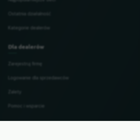
Ostatnia działalność
Kategorie dealerów
Dla dealerów
Zarejestruj firmę
Logowanie dla sprzedawców
Zalety
Pomoc i wsparcie