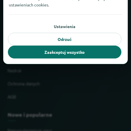
ustawieniach cookies.
O locabee
Fakty i liczby
Ustawienia
Partnerzy
Odrzuć
Zaakceptuj wszystko
Prawne
Nadruk
Ochrona danych
AGB
Nowe i popularne
Najpopularniejsze sieci