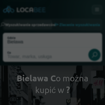
Wyszukiwanie sprzedawców
Zlecenie wyszukiwania
Gdzie
Co
Bielawa C
o można
kupić w
?
Wybierz moją lokalizację