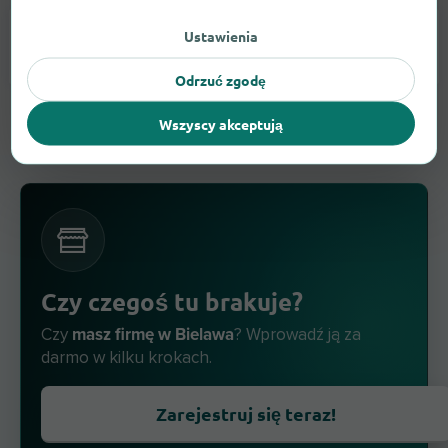
Ustawienia
Aparaty Słuchowe
1
Odrzuć zgodę
Wszyscy akceptują
Czy czegoś tu brakuje?
masz firmę w Bielawa
Czy
? Wprowadź ją za
darmo w kilku krokach.
Zarejestruj się teraz!